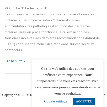
molaires
permanentes
VOL. 53 – N°1 – février 2019
Les molaires permanentes : pourquoi ce thème ? Premières
molaires et Hypominéralisation Molaires-Incisives,
augmentation des pathologies d’éruption des deuxièmes
molaires, mise en place fonctionnelle ou extraction des
troisièmes molaires (les dernières recommandations datant de
1999 !) conduisent à mener des réflexions sur ces secteurs
postérieurs…
Lire la suite »
Ce site web utilise des cookies pour
améliorer votre expérience. Nous
supposerons que vous êtes d'accord avec
cela, mais vous pouvez vous désabonner si
vous le souhaitez.
Copyright © 2026 Revue d’Orthopédie Dento-Faciale | Propulsé par
Thème WordPress Astra
Cookie settings
ACCEPTER