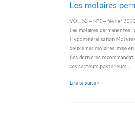
Les molaires pe
Les
molaires
VOL. 53 – N°1 – février 201
permanentes
Les molaires permanentes : 
Hypominéralisation Molaires
deuxièmes molaires, mise en 
(les dernières recommandati
ces secteurs postérieurs…
Lire la suite »