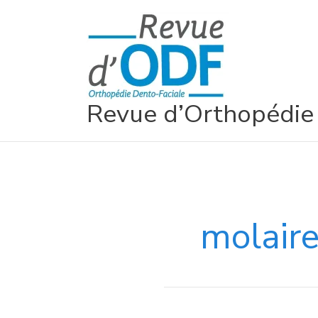
Aller
au
contenu
Revue d’Orthopédie
molair