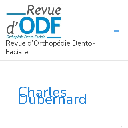
Aller
au
contenu
Revue d’Orthopédie Dento-
Faciale
Charles
Dubernard